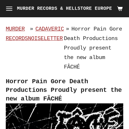
Skip
MURDER RECORDS & HELLSTORE EUROPE
to
main
MURDER
»
CADAVERIC
»
Horror Pain Gore
content
RECORDS
NOISELETTER
Death Productions
Proudly present
the new album
FÂCHÉ
Horror Pain Gore Death
Productions Proudly present the
new album FÂCHÉ