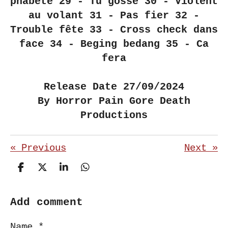
phabète 29 - Tu gosse 30 - Violent
au volant 31 - Pas fier 32 -
Trouble fête 33 - Cross check dans
face 34 - Beging bedang 35 - Ca
fera
Release Date 27/09/2024
By Horror Pain Gore Death
Productions
«
Previous
Next
»
S
S
S
S
h
h
h
h
a
a
a
a
r
r
r
r
Add comment
e
e
e
e
Name *